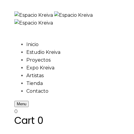
Skip
Skip
links
to
primary
navigation
Skip
Inicio
to
Estudio Kreiva
content
Proyectos
Expo Kreiva
Artistas
Tienda
Contacto
Menu
0
Cart
0