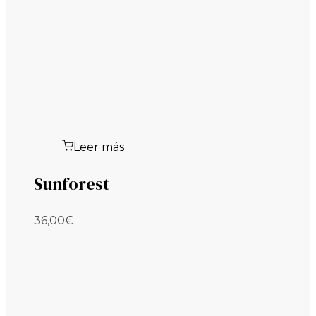
Leer más
Sunforest
36,00
€