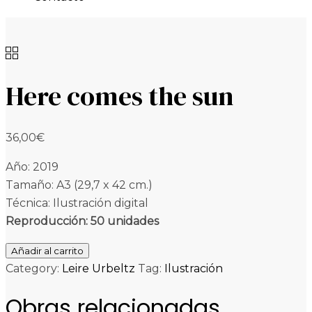
Here comes the sun
36,00
€
Año: 2019
Tamaño: A3 (29,7 x 42 cm.)
Técnica: Ilustración digital
Reproducción: 50 unidades
Here
Añadir al carrito
comes
Category:
Leire Urbeltz
Tag:
Ilustración
the
Obras relacionadas
sun