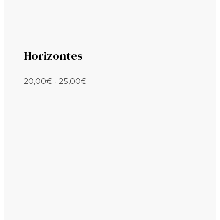
Horizontes
Rango
20,00
€
-
25,00
€
de
precios:
desde
20,00€
hasta
25,00€