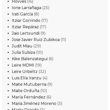
Hovves
(16)
Ione Larrañaga
(25)
Irati García
(8)
Itziar Gorrindo
(17)
Itziar Repáraz
(17)
Jaio Lertxundi
(9)
Jose Javier Ruiz Zubikoa
(11)
Judit Miau
(29)
Julia Subiza
(10)
Kike Balenzategui
(6)
Leire MDMI
(19)
Leire Urbeltz
(32)
Luis Elía Iranzu
(4)
Maite Mutuberria
(9)
Maite Orduña
(10)
María Fernández
(6)
Maria Jiménez Moreno
(3)
Marta Dorado
(2)