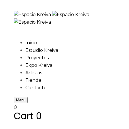
Skip
Skip
links
to
primary
navigation
Skip
Inicio
to
Estudio Kreiva
content
Proyectos
Expo Kreiva
Artistas
Tienda
Contacto
Menu
0
Cart
0