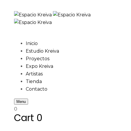
Skip
Skip
links
to
primary
navigation
Skip
Inicio
to
Estudio Kreiva
content
Proyectos
Expo Kreiva
Artistas
Tienda
Contacto
Menu
0
Cart
0